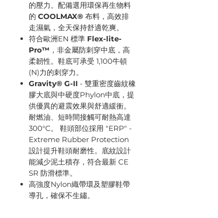
的壓力。配備選用環保再生物料
的
COOLMAX®
布料，高效排
走濕氣，全天保持舒適乾爽。
符合歐洲EN 標準
Flex-lite-
Pro™
，非金屬防刺穿中底，高
柔韌性。鞋底可承受 1,100牛頓
(N)力的刺穿力。
Gravity® G-II
- 雙重密度齒紋橡
膠大底與中硬度Phylon中底，提
供優異的避震效果與舒適緩衝。
耐燃油、短時間接觸可耐熱高達
300°C。 鞋頭部位採用 "ERP" -
Extreme Rubber Protection
設計提升鞋頭耐磨性。底紋設計
能減少泥土積存，符合最新 CE
SR 防滑標準。
高強度Nylon織帶環及塑膠鞋帶
導孔，確保不生鏽。