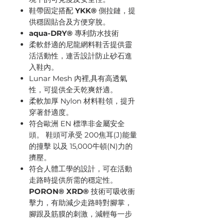
鞋帶固定搭配
YKK®
側拉鏈，提
供穩固貼合及方便穿脫。
aqua-DRY®
專利防水技術
柔軟舒適的尼龍網料鞋舌提供靈
活活動性，連舌設計防止砂石進
入鞋內。
Lunar Mesh 內裡,具有高透氣
性，可提供全天乾爽舒適。
柔軟加厚 Nylon 材料鞋領，提升
穿著舒適度。
符合歐洲 EN 標準非金屬安全
頭。 鞋頭可承受 200焦耳(J)能量
的撞擊 以及 15,000牛頓(N)力的
擠壓。
符合人體工學的設計，可在活動
走路時提供所需的穩定性。
PORON® XRD®
技術可吸收衝
擊力，有助減少走路時對腳掌，
腳跟及筋膜的刺激，減輕每一步