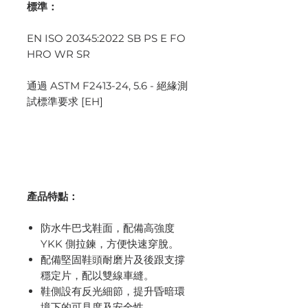
標準：
EN ISO 20345:2022 SB PS E FO
HRO WR SR
通過 ASTM F2413-24, 5.6 - 絕緣測
試標準要求 [EH]
產品特點：
防水牛巴戈鞋面，配備高強度
YKK 側拉鍊，方便快速穿脫。
配備堅固鞋頭耐磨片及後跟支撐
穩定片，配以雙線車縫。
鞋側設有反光細節，提升昏暗環
境下的可見度及安全性。